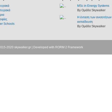
υχιακά
MSc in Energy Systems
τυχιακά
By Ομάδα Skywalker
ρια
Η ένταση των ανισοτήτων
οφίες
εκπαίδευση
r Schools
By Ομάδα Skywalker
2015-2020
skywalker.gr
| Developed with
RORM 2 Framework