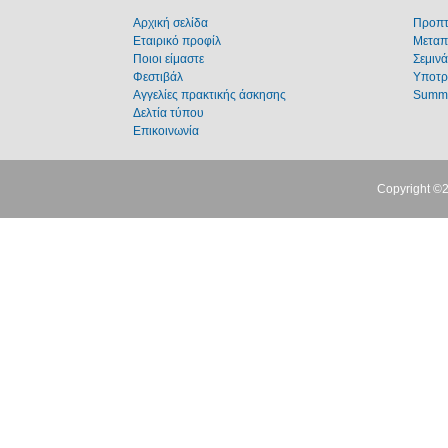
Αρχική σελίδα
Προπτ
Εταιρικό προφίλ
Μεταπ
Ποιοι είμαστε
Σεμινά
Φεστιβάλ
Υποτρ
Αγγελίες πρακτικής άσκησης
Summe
Δελτία τύπου
Επικοινωνία
Copyright ©