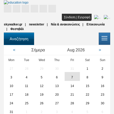
Αρχική
Σύνδεση
|
Εγγραφή
skywalker.gr
newsletter
Νέα & ανακοινώσεις
Επικοινωνία
Σπουδές
Φεστιβάλ
Υποτροφίες
Αναζήτηση
Όλοι οι φορείς
<
Σήμερα
Aug
2026
>
Αρθρα
Mon
Tue
Wed
Thu
Fri
Sat
Sun
27
28
29
30
31
1
2
FAQ
3
4
5
6
7
8
9
10
11
12
13
14
15
16
17
18
19
20
21
22
23
24
25
26
27
28
29
30
31
1
2
3
4
5
6