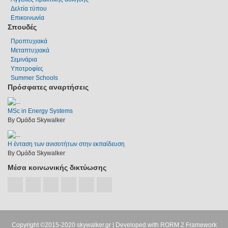
Δελτία τύπου
Επικοινωνία
Σπουδές
Προπτυχιακά
Μεταπτυχιακά
Σεμινάρια
Υποτροφίες
Summer Schools
Πρόσφατες αναρτήσεις
MSc in Energy Systems
By Ομάδα Skywalker
Η ένταση των ανισοτήτων στην εκπαίδευση
By Ομάδα Skywalker
Μέσα κοινωνικής δικτύωσης
Copyright ©2015-2020
skywalker.gr
| Developed with
RORM 2 Framework