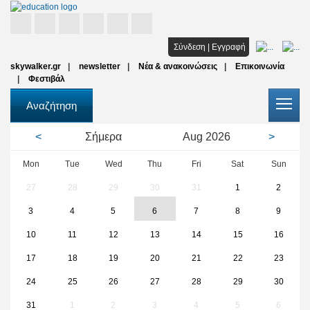
Αρχική
Σύνδεση
|
Εγγραφή
skywalker.gr
newsletter
Νέα & ανακοινώσεις
Επικοινωνία
Σπουδές
Φεστιβάλ
Υποτροφίες
Αναζήτηση
Όλοι οι φορείς
<
Σήμερα
Aug
2026
>
Αρθρα
Mon
Tue
Wed
Thu
Fri
Sat
Sun
27
28
29
30
31
1
2
FAQ
3
4
5
6
7
8
9
10
11
12
13
14
15
16
17
18
19
20
21
22
23
24
25
26
27
28
29
30
31
1
2
3
4
5
6