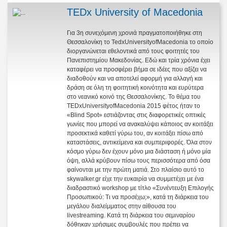
TEDx University of Macedonia
Για 3η συνεχόμενη χρονιά πραγματοποιήθηκε στη
Θεσσαλονίκη το TedxUniversityofMacedonia το οποίο
διοργανώνεται εθελοντικά από τους φοιτητές του
Πανεπιστημίου Μακεδονίας. Εδώ και τρία χρόνια έχει
καταφέρει να προσφέρει βήμα σε ιδέες που αξίζει να
διαδοθούν και να αποτελεί αφορμή για αλλαγή και
δράση σε όλη τη φοιτητική κοινότητα και ευρύτερα
στο νεανικό κοινό της Θεσσαλονίκης. Το θέμα του
TEDxUniversityofMacedonia 2015 φέτος ήταν το
«Blind Spot» εστιάζοντας στις διαφορετικές οπτικές
γωνίες που μπορεί να ανακαλύψει κάποιος αν κοιτάξει
προσεκτικά καθετί γύρω του, αν κοιτάξει πίσω από
καταστάσεις, αντικείμενα και συμπεριφορές. Όλα στον
κόσμο γύρω δεν έχουν μόνο μια διάσταση ή μόνο μία
όψη, αλλά κρύβουν πίσω τους περισσότερα από όσα
φαίνονται με την πρώτη ματιά. Στο πλαίσιο αυτό το
skywalker.gr είχε την ευκαιρία να συμμετέχει με ένα
διαδραστικό workshop με τίτλο «Συνέντευξη Επιλογής
Προσωπικού: Τι να προσέχω;», κατά τη διάρκεια του
μεγάλου διαλείμματος στην αίθουσα του
livestreaming. Κατά τη διάρκεια του σεμιναρίου
δόθηκαν χρήσιμες συμβουλές που πρέπει να