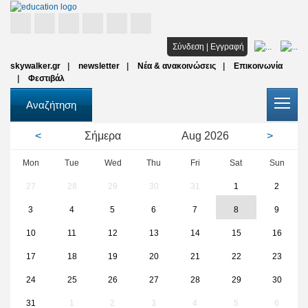
Αρχική
Σύνδεση
|
Εγγραφή
skywalker.gr
newsletter
Νέα & ανακοινώσεις
Επικοινωνία
Σπουδές
Φεστιβάλ
Υποτροφίες
Αναζήτηση
Όλοι οι φορείς
<
Σήμερα
Aug
2026
>
Αρθρα
Mon
Tue
Wed
Thu
Fri
Sat
Sun
27
28
29
30
31
1
2
FAQ
3
4
5
6
7
8
9
10
11
12
13
14
15
16
17
18
19
20
21
22
23
24
25
26
27
28
29
30
31
1
2
3
4
5
6