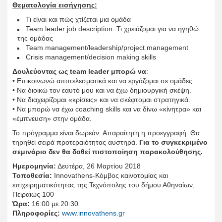
Θεματολογία εισήγησης:
Τι είναι και πώς χτίζεται μια ομάδα
Team leader job description: Τι χρειάζομαι για να ηγηθώ
της ομάδας
Team management/leadership/project management
Crisis management/decision making skills
Δουλεύοντας ως
t
eam
l
eader μπορώ να
:
• Επικοινωνώ αποτελεσματικά και να εργάζομαι σε ομάδες.
• Να διοικώ τον εαυτό μου και να έχω δημιουργική σκέψη.
• Να διαχειρίζομαι «κρίσεις» και να σκέφτομαι στρατηγικά.
• Να μπορώ να έχω coaching skills και να δίνω «κίνητρα» και
«έμπνευση» στην ομάδα.
Το πρόγραμμα είναι δωρεάν. Απαραίτητη η προεγγραφή. Θα
τηρηθεί σειρά προτεραιότητας αυστηρά.
Για το συγκεκριμένο
σεμινάριο δεν θα δοθεί πιστοποίηση παρακολούθησης.
Ημερομηνία:
Δευτέρα, 26 Μαρτίου 2018
Τοποθεσία:
Ιnnovathens-Κόμβος καινοτομίας και
επιχειρηματικότητας της Τεχνόπολης του δήμου Αθηναίων,
Πειραιώς 100
Ώρα:
16:00 με 20:30
Πληροφορίες:
www.innovathens.gr