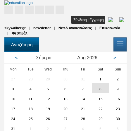
Αρχική
Σύνδεση
|
Εγγραφή
skywalker.gr
newsletter
Νέα & ανακοινώσεις
Επικοινωνία
Σπουδές
Φεστιβάλ
Υποτροφίες
Αναζήτηση
Όλοι οι φορείς
<
Σήμερα
Aug
2026
>
Αρθρα
Mon
Tue
Wed
Thu
Fri
Sat
Sun
27
28
29
30
31
1
2
FAQ
3
4
5
6
7
8
9
10
11
12
13
14
15
16
17
18
19
20
21
22
23
24
25
26
27
28
29
30
31
1
2
3
4
5
6