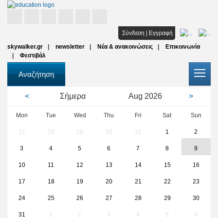
Αρχική
Σύνδεση
|
Εγγραφή
skywalker.gr
newsletter
Νέα & ανακοινώσεις
Επικοινωνία
Σπουδές
Φεστιβάλ
Υποτροφίες
Αναζήτηση
Όλοι οι φορείς
<
Σήμερα
Aug
2026
>
Αρθρα
Mon
Tue
Wed
Thu
Fri
Sat
Sun
27
28
29
30
31
1
2
FAQ
3
4
5
6
7
8
9
10
11
12
13
14
15
16
17
18
19
20
21
22
23
24
25
26
27
28
29
30
31
1
2
3
4
5
6