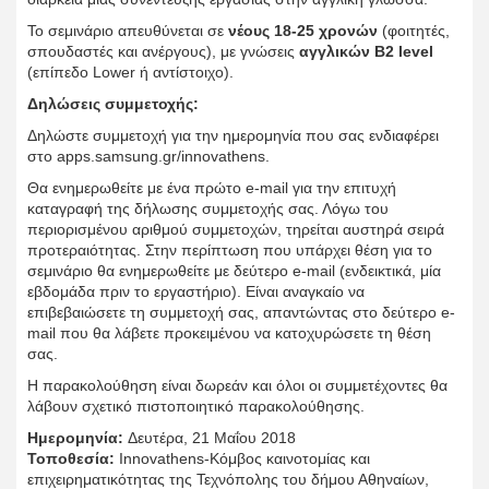
Το σεμινάριο απευθύνεται σε
νέους 18-25 χρονών
(φοιτητές,
σπουδαστές και ανέργους), με γνώσεις
αγγλικών Β2 level
(επίπεδο Lower ή αντίστοιχο).
Δηλώσεις συμμετοχής:
Δηλώστε συμμετοχή για την ημερομηνία που σας ενδιαφέρει
στο apps.samsung.gr/innovathens.
Θα ενημερωθείτε με ένα πρώτο e-mail για την επιτυχή
καταγραφή της δήλωσης συμμετοχής σας. Λόγω του
περιορισμένου αριθμού συμμετοχών, τηρείται αυστηρά σειρά
προτεραιότητας. Στην περίπτωση που υπάρχει θέση για το
σεμινάριο θα ενημερωθείτε με δεύτερο e-mail (ενδεικτικά, μία
εβδομάδα πριν το εργαστήριο). Είναι αναγκαίο να
επιβεβαιώσετε τη συμμετοχή σας, απαντώντας στο δεύτερο e-
mail που θα λάβετε προκειμένου να κατοχυρώσετε τη θέση
σας.
Η παρακολούθηση είναι δωρεάν και όλοι οι συμμετέχοντες θα
λάβουν σχετικό πιστοποιητικό παρακολούθησης.
Ημερομηνία:
Δευτέρα, 21 Μαΐου 2018
Τοποθεσία:
Ιnnovathens-Κόμβος καινοτομίας και
επιχειρηματικότητας της Τεχνόπολης του δήμου Αθηναίων,