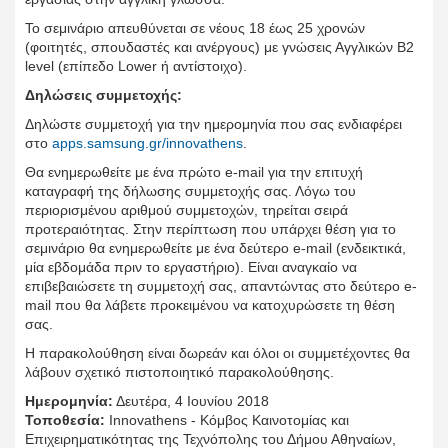
Το σεμινάριο απευθύνεται σε νέους 18 έως 25 χρονών
(φοιτητές, σπουδαστές και ανέργους) με γνώσεις Αγγλικών Β2
level (επίπεδο Lower ή αντίστοιχο).
Δηλώσεις συμμετοχής:
Δηλώστε συμμετοχή για την ημερομηνία που σας ενδιαφέρει
στο
apps.samsung.gr/innovathens
.
Θα ενημερωθείτε με ένα πρώτο e-mail για την επιτυχή
καταγραφή της δήλωσης συμμετοχής σας. Λόγω του
περιορισμένου αριθμού συμμετοχών, τηρείται σειρά
προτεραιότητας. Στην περίπτωση που υπάρχει θέση για το
σεμινάριο θα ενημερωθείτε με ένα δεύτερο e-mail (ενδεικτικά,
μία εβδομάδα πριν το εργαστήριο). Είναι αναγκαίο να
επιβεβαιώσετε τη συμμετοχή σας, απαντώντας στο δεύτερο e-
mail που θα λάβετε προκειμένου να κατοχυρώσετε τη θέση
σας.
Η παρακολούθηση είναι δωρεάν και όλοι οι συμμετέχοντες θα
λάβουν σχετικό πιστοποιητικό παρακολούθησης.
Ημερομηνία:
Δευτέρα, 4 Ιουνίου 2018
Τοποθεσία:
Ιnnovathens - Κόμβος Καινοτομίας και
Επιχειρηματικότητας της Τεχνόπολης του Δήμου Αθηναίων,