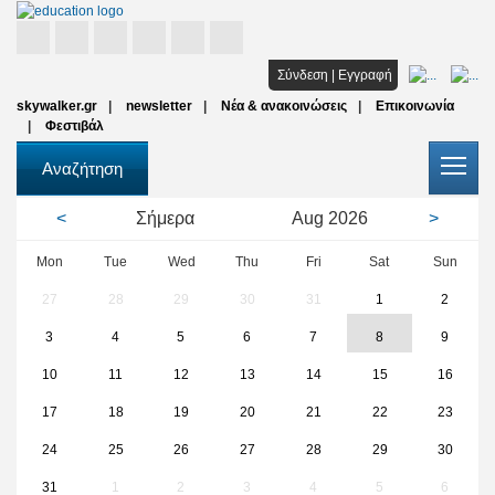
Αρχική
Σύνδεση
|
Εγγραφή
skywalker.gr
newsletter
Νέα & ανακοινώσεις
Επικοινωνία
Σπουδές
Φεστιβάλ
Υποτροφίες
Αναζήτηση
Όλοι οι φορείς
<
Σήμερα
Aug
2026
>
Αρθρα
Mon
Tue
Wed
Thu
Fri
Sat
Sun
27
28
29
30
31
1
2
FAQ
3
4
5
6
7
8
9
10
11
12
13
14
15
16
17
18
19
20
21
22
23
24
25
26
27
28
29
30
31
1
2
3
4
5
6