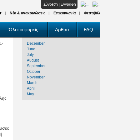
Σύνδεση
|
Εγγραφή
r
Νέα & ανακοινώσεις
Επικοινωνία
Φεστιβάλ
Όλοι οι φορείς
Αρθρα
FAQ
1-
December
June
July
August
September
October
November
March
April
May
ολης
ουσες
φή