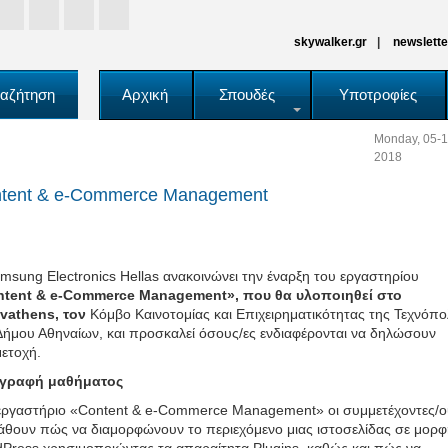
skywalker.gr
newslette
αζήτηση
Αρχική
Σπουδές
Υποτροφίες
Monday, 05-1
2018
tent & e-Commerce Management
msung Electronics Hellas ανακοινώνει την έναρξη του εργαστηρίου
ntent & e-Commerce Management
», που θα υλοποιηθεί στο
vathens, τον
Κόμβο Καινοτομίας και Επιχειρηματικότητας της Τεχνόπ
Δήμου Αθηναίων, και προσκαλεί όσους/ες ενδιαφέρονται να δηλώσουν
ετοχή.
ιγραφή μαθήματος
εργαστήριο «Content & e-Commerce Management» οι συμμετέχοντες/
άθουν πώς να διαμορφώνουν το περιεχόμενο μιας ιστοσελίδας σε μορ