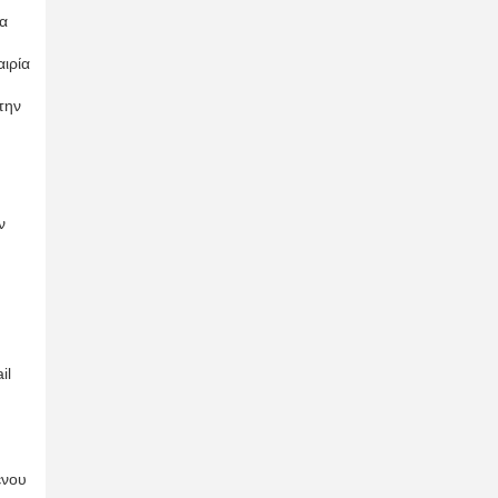
μα
ιρία
την
ν
il
ένου