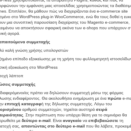
Press χρησιμοποιώντας τα απαραίτητα Plugins, καθώς και πώς να
ορφώνουν την εμφάνιση μιας ιστοσελίδας χρησιμοποιώντας τα διαθέσι
es. Επιπλέον, θα μάθουν πώς να διαχειρίζονται ένα e-commerce site
σμένο στο WordPress plug-in WooCommerce, ενώ θα τους δοθεί η ευκα
ουν μια συνοπτική παρουσίαση διαχείρισης του Magento e-commerce,
ειμένου να αποκτήσουν σφαιρική εικόνα των e-shops που υπάρχουν σ
νική αγορά.
απαιτούμενα συμμετοχής
λύ καλή γνώση χρήσης υπολογιστών
ξημένο επίπεδο εξοικείωσης με τη χρήση του φυλλομετρητή ιστοσελίδω
σική εξοικείωση στο WordPress
τοχή λάπτοπ
ώσεις συμμετοχής
νδιαφερόμενοι/ες πρέπει να δηλώσουν συμμετοχή μέσω της φόρμας
λωσης ενδιαφέροντος. Θα ακολουθήσει ενημέρωση με ένα
πρώτο
e-ma
ην
επιτυχή καταγραφ
ή της δήλωσης συμμετοχής. Λόγω του
ιορισμένου
αριθμού συμμετοχών, τηρείται αυστηρά
σειρά
τεραιότητας
. Στην περίπτωση που υπάρχει θέση για το σεμινάριο θα
ερωθείτε με
δεύτερο e-mail
. Είναι
αναγκαίο
να
επιβεβαιώσετε
τη
ετοχή σας,
απαντώντας στο δεύτερο e-mail
που θα λάβετε, προκειμ