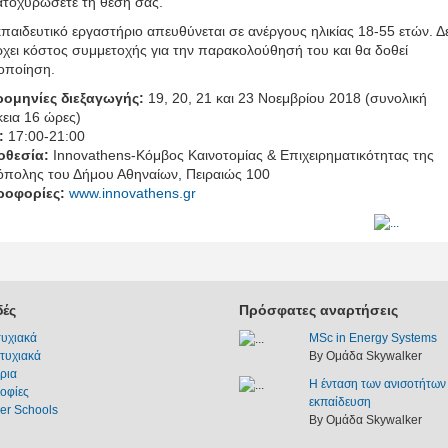
ατοχυρώσετε τη θέση σας.
κπαιδευτικό εργαστήριο απευθύνεται σε ανέργους ηλικίας 18-55 ετών. Δ
χει κόστος συμμετοχής για την παρακολούθησή του και θα δοθεί
οποίηση.
ρομηνίες διεξαγωγής:
19, 20, 21 και 23 Νοεμβρίου 2018 (συνολική
κεια 16 ώρες)
:
17:00-21:00
οθεσία:
Ιnnovathens-Κόμβος Καινοτομίας & Επιχειρηματικότητας της
όπολης του Δήμου Αθηναίων, Πειραιώς 100
ροφορίες:
www.innovathens.gr
ές
Πρόσφατες αναρτήσεις
υχιακά
MSc in Energy Systems
τυχιακά
By Ομάδα Skywalker
ρια
Η ένταση των ανισοτήτων
οφίες
εκπαίδευση
r Schools
By Ομάδα Skywalker