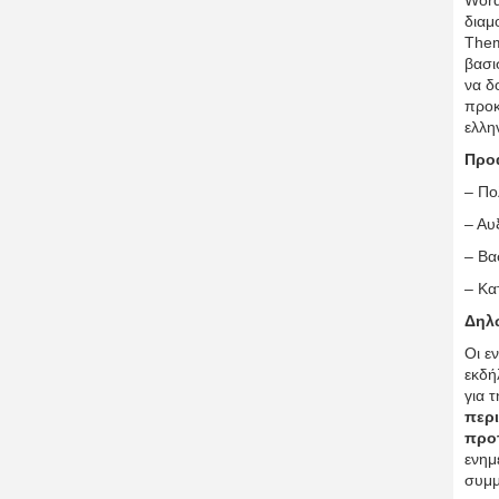
Word
διαμ
Them
βασι
να δ
προκ
ελλη
Προ
– Πο
– Αυ
– Βα
– Κα
Δηλ
Οι ε
εκδή
για τ
περ
προ
ενημ
συμμ