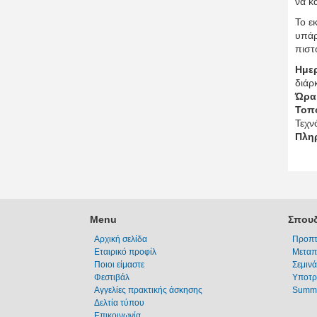
να κ
Το ε
υπάρ
πιστ
Ημε
διάρ
Ώρα
Τοπ
Τεχν
Πλη
Menu
Σπουδ
Αρχική σελίδα
Προπτ
Εταιρικό προφίλ
Μεταπ
Ποιοι είμαστε
Σεμινά
Φεστιβάλ
Υποτρ
Αγγελίες πρακτικής άσκησης
Summe
Δελτία τύπου
Επικοινωνία