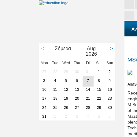
Αν
<
Σήμερα
Aug
>
2026
MSc
Mon
Tue
Wed
Thu
Fri
Sat
Sun
27
28
29
30
31
1
2
3
4
5
6
7
8
9
AIMS
10
11
12
13
14
15
16
Rece
engi
17
18
19
20
21
22
23
M.Sc
24
25
26
27
28
29
30
of t
Mast
31
1
2
3
4
5
6
blen
Techn
mari