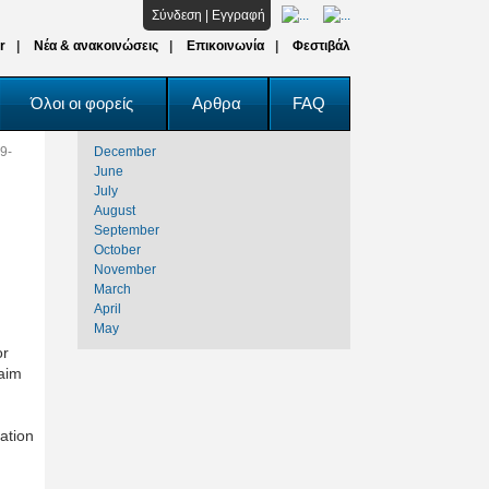
Σύνδεση
|
Εγγραφή
r
Νέα & ανακοινώσεις
Επικοινωνία
Φεστιβάλ
Όλοι οι φορείς
Αρθρα
FAQ
9-
December
June
July
August
September
October
November
March
April
May
or
aim
ation