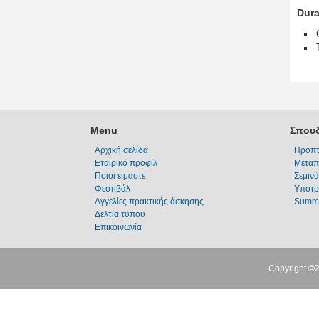
Dura
Menu
Σπουδ
Αρχική σελίδα
Προπτ
Εταιρικό προφίλ
Μεταπ
Ποιοι είμαστε
Σεμινά
Φεστιβάλ
Υποτρ
Αγγελίες πρακτικής άσκησης
Summe
Δελτία τύπου
Επικοινωνία
Copyright ©