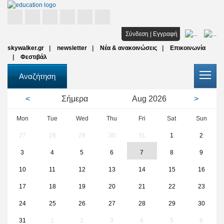
Αρχική
Σύνδεση
|
Εγγραφή
skywalker.gr
newsletter
Νέα & ανακοινώσεις
Επικοινωνία
Σπουδές
Φεστιβάλ
Υποτροφίες
Αναζήτηση
Όλοι οι φορείς
<
Σήμερα
Aug
2026
>
Αρθρα
Mon
Tue
Wed
Thu
Fri
Sat
Sun
27
28
29
30
31
1
2
FAQ
3
4
5
6
7
8
9
10
11
12
13
14
15
16
17
18
19
20
21
22
23
24
25
26
27
28
29
30
31
1
2
3
4
5
6