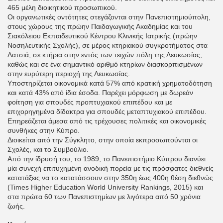
465 μέλη διοικητικού προσωπικού.
Οι οργανωτικές οντότητες στεγάζονται στην Πανεπιστημιούπολη,
στους χώρους της πρώην Παιδαγωγικής Ακαδημίας και του
Σιακόλειου Εκπαιδευτικού Κέντρου Κλινικής Ιατρικής (πρώην
Νοσηλευτικής Σχολής), σε μέρος κτηριακού συγκροτήματος στα
Λατσιά, σε κτήρια στην εντός των τειχών πόλη της Λευκωσίας,
καθώς και σε ένα σημαντικό αριθμό κτηρίων διασκορπισμένων
στην ευρύτερη περιοχή της Λευκωσίας.
Υποστηρίζεται οικονομικά κατά 57% από κρατική χρηματοδότηση
και κατά 43% από ίδια έσοδα. Παρέχει μόρφωση με δωρεάν
φοίτηση για σπουδές προπτυχιακού επιπέδου και με
επιχορηγημένα δίδακτρα για σπουδές μεταπτυχιακού επιπέδου.
Επηρεάζεται άμεσα από τις τρέχουσες πολιτικές και οικονομικές
συνθήκες στην Κύπρο.
Διοικείται από την Σύγκλητο, στην οποία εκπροσωπούνται οι
Σχολές, και το Συμβούλιο.
Από την ίδρυσή του, το 1989, το Πανεπιστήμιο Κύπρου διανύει
μία συνεχή επιτυχημένη ανοδική πορεία με τις πρόσφατες διεθνείς
κατατάξεις να το κατατάσσουν στην 350η έως 400η θέση διεθνώς
(Times Higher Education World University Rankings, 2015) και
στα πρώτα 60 των Πανεπιστημίων με λιγότερα από 50 χρόνια
ζωής.