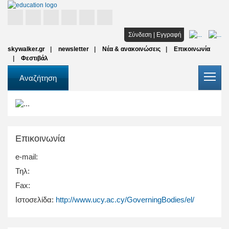
Αρχική
Σύνδεση
|
Εγγραφή
skywalker.gr
newsletter
Νέα & ανακοινώσεις
Επικοινωνία
Σπουδές
Φεστιβάλ
Υποτροφίες
Αναζήτηση
Όλοι οι φορείς
Αρθρα
Επικοινωνία
FAQ
e-mail:
Τηλ:
Fax:
Ιστοσελίδα:
http://www.ucy.ac.cy/GoverningBodies/el/