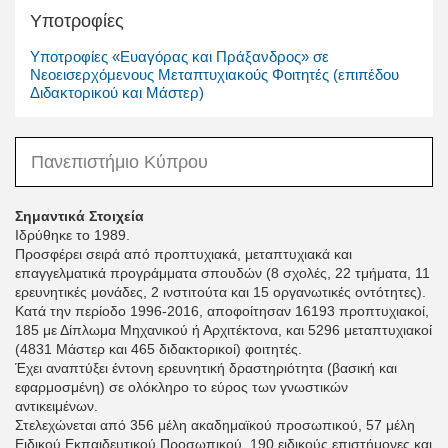
Υποτροφίες
Υποτροφίες «Ευαγόρας και Πράξανδρος» σε
Νεοεισερχόμενους Μεταπτυχιακούς Φοιτητές (επιπέδου
Διδακτορικού και Μάστερ)
Πανεπιστήμιο Κύπρου
Σημαντικά Στοιχεία
Ιδρύθηκε το 1989.
Προσφέρει σειρά από προπτυχιακά, μεταπτυχιακά και
επαγγελματικά προγράμματα σπουδών (8 σχολές, 22 τμήματα, 11
ερευνητικές μονάδες, 2 ινστιτούτα και 15 οργανωτικές οντότητες).
Κατά την περίοδο 1996-2016, αποφοίτησαν 16193 προπτυχιακοί,
185 με Δίπλωμα Μηχανικού ή Αρχιτέκτονα, και 5296 μεταπτυχιακοί
(4831 Μάστερ και 465 διδακτορικοί) φοιτητές.
Έχει αναπτύξει έντονη ερευνητική δραστηριότητα (βασική και
εφαρμοσμένη) σε ολόκληρο το εύρος των γνωστικών
αντικειμένων.
Στελεχώνεται από 356 μέλη ακαδημαϊκού προσωπικού, 57 μέλη
Ειδικού Εκπαιδευτικού Προσωπικού, 190 ειδικούς επιστήμονες και