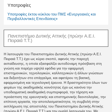
Υποτροφίες
Υποτροφίες έκτου κύκλου του ΠΜΣ «Ενεργειακές και
Περιβαλλοντικές Επενδύσεις»
Πανεπιστήμιο Δυτικής Αττικής (πρώην A.Ε.Ι.
Πειραιά Τ.Τ.)
Η λειτουργία του Πανεπιστημίου Δυτικής Αττικής (πρώην Α.Ε.Ι.
Πειραιά Τ.Τ.) έχει ως κύριο σκοπό, αφενός την παροχή
εκπαίδευσης, η οποία εξασφαλίζει αυτοδύναμη πρόσβαση στη
γνώση και παρέχει υψηλά εφόδια για την εφαρμογή
επιστημονικών, τεχνολογικών, καλλιτεχνικών ή άλλων γνώσεων
και δεξιοτήτων στο επάγγελμα, και αφετέρου τη βασική,
εφαρμοσμένη και τεχνολογική έρευνα. Η δραστηριότητα όλων των
φορέων της ακαδημαϊκής κοινότητας έχει ως κανόνα την
υποδειγματική ακαδημαϊκή συμπεριφορά, την τήρηση και
προάσπιση της ερευνητικής και επιστημονικής δεοντολογίας, την
επίπονη εργασία, την αποτελεσματικότητα, τη συμβολή στην
εκπλήρωση της αποστολής του Πανεπιστημίου Δυτικής Αττικής
(πρώην Α.Ε.Ι. Πειραιά Τ.Τ.) και την ομαλή λειτουργία του. Με