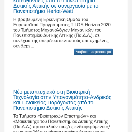
κατευθύνσεις από το Πανεπιστήμιο
Δυτικής Αττικής σε συνεργασία με το
Πανεπιστήμιο Heriot-Watt
Η βραβευμένη Ερευνητική Ομάδα του
Ευρωπαϊκού Προγράμματος TILOS-Horizon 2020
του Τμήματος Μηχανολόγων Μηχανικών του
Πανεπιστημίου Δυτικής Αττικής (Πα.Δ.Α.), σε
συνέχεια της υπερδεκαπενταετούς επιτυχημένης
συν&eps...
Διαβάστε περισσότερα
Νέο μεταπτυχιακό στη Βιοϊατρική
Τεχνολογία στην Υπογονιμότητα-Ανδρικός
και Γυναικείος Παράγοντας από το
Πανεπιστήμιο Δυτικής Αττικής
Τα Τμήματα «Βιοϊατρικών Επιστημών» και
«Μαιευτικής» του Πανεπιστημίου Δυτικής Αττικής
(Πα.Δ.Α.) προσκαλούν τους/τις ενδιαφερόμενους/-
ες να υποβάλουν αίτηση υποψηφιότητας για τη