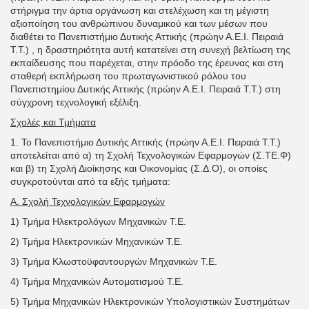
στήριγμα την άρτια οργάνωση και στελέχωση και τη μέγιστη
αξιοποίηση του ανθρώπινου δυναμικού και των μέσων που
διαθέτει το Πανεπιστήμιο Δυτικής Αττικής (πρώην Α.Ε.Ι. Πειραιά
Τ.Τ.) , η δραστηριότητα αυτή κατατείνει στη συνεχή βελτίωση της
εκπαίδευσης που παρέχεται, στην πρόοδο της έρευνας και στη
σταθερή εκπλήρωση του πρωταγωνιστικού ρόλου του
Πανεπιστημίου Δυτικής Αττικής (πρώην Α.Ε.Ι. Πειραιά Τ.Τ.) στη
σύγχρονη τεχνολογική εξέλιξη.
Σχολές και Τμήματα
1. Το Πανεπιστήμιο Δυτικής Αττικής (πρώην Α.Ε.Ι. Πειραιά Τ.Τ.)
αποτελείται από α) τη Σχολή Τεχνολογικών Εφαρμογών (Σ.ΤΕ.Φ)
και β) τη Σχολή Διοίκησης και Οικονομίας (Σ.Δ.Ο), οι οποίες
συγκροτούνται από τα εξής τμήματα:
Α. Σχολή Τεχνολογικών Εφαρμογών
1) Τμήμα Ηλεκτρολόγων Μηχανικών Τ.Ε.
2) Τμήμα Ηλεκτρονικών Μηχανικών Τ.Ε.
3) Τμήμα Κλωστοϋφαντουργών Μηχανικών Τ.Ε.
4) Τμήμα Μηχανικών Αυτοματισμού Τ.Ε.
5) Τμήμα Μηχανικών Ηλεκτρονικών Υπολογιστικών Συστημάτων