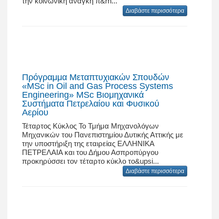
την κοινωνική ανάγκη π&rh...
Διαβάστε περισσότερα
Πρόγραμμα Μεταπτυχιακών Σπουδών
«MSc in Oil and Gas Process Systems
Engineering» MSc Βιομηχανικά
Συστήματα Πετρελαίου και Φυσικού
Αερίου
Τέταρτος Κύκλος Το Τμήμα Μηχανολόγων
Μηχανικών του Πανεπιστημίου Δυτικής Αττικής με
την υποστήριξη της εταιρείας ΕΛΛΗΝΙΚΑ
ΠΕΤΡΕΛΑΙΑ και του Δήμου Ασπροπύργου
προκηρύσσει τον τέταρτο κύκλο το&upsi...
Διαβάστε περισσότερα