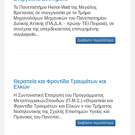
Το Πανεπιστήμιο Heriot-Watt της Μεγάλης
Βρετανίας σε συνεργασία με το Τμήμα
Μηχανολόγων Μηχανικών του Πανεπιστημίου
Δυτικής Αττικής (ΠΑ.Δ.Α. - πρώην ΤΕΙ Πειραιά), σε
συνέχεια της υπερδεκαετούς επιτυχημένης
συν&epsilo...
Διαβάστε περισσότερα
Θεραπεία και Φροντίδα Τραυμάτων και
Ελκών
Η Συντονιστική Επιτροπή του Προγράµματος
ΜεταπτυχιακώνΣπουδών (Π.Μ.Σ.) «Θεραπεία και
Φροντίδα Τραυμάτων και Ελκών » του Τμήματος
Νοσηλευτικής της Σχολής Επιστηµών Υγείας και
Πρόνοιας του Πανεπισ...
Διαβάστε περισσότερα