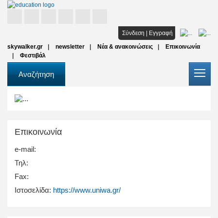
Αρχική
Σύνδεση
|
Εγγραφή
skywalker.gr
newsletter
Νέα & ανακοινώσεις
Επικοινωνία
Σπουδές
Φεστιβάλ
Υποτροφίες
Αναζήτηση
Όλοι οι φορείς
Αρθρα
Επικοινωνία
FAQ
e-mail:
Τηλ:
Fax:
Ιστοσελίδα:
https://www.uniwa.gr/