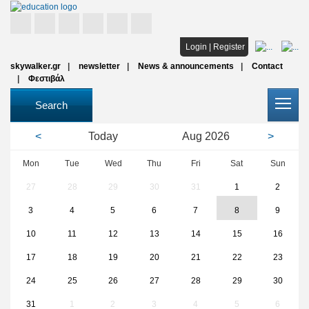
Home
Login
|
Register
skywalker.gr
newsletter
News & announcements
Contact
Studies
Φεστιβάλ
Scholarships
Search
All institutions
<
Today
Aug
2026
>
Articles
Mon
Tue
Wed
Thu
Fri
Sat
Sun
27
28
29
30
31
1
2
FAQ
3
4
5
6
7
8
9
10
11
12
13
14
15
16
17
18
19
20
21
22
23
24
25
26
27
28
29
30
31
1
2
3
4
5
6