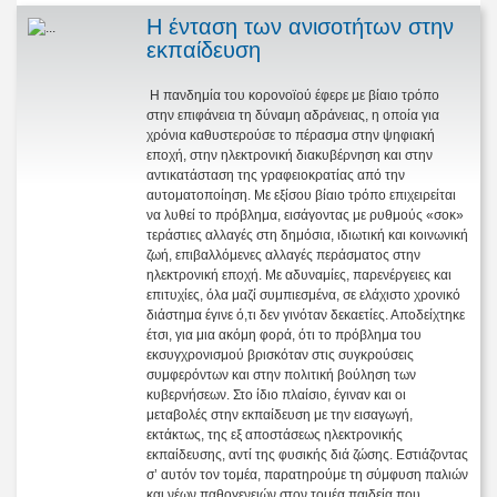
Η ένταση των ανισοτήτων στην
εκπαίδευση
Η πανδημία του κορονοϊού έφερε με βίαιο τρόπο
στην επιφάνεια τη δύναμη αδράνειας, η οποία για
χρόνια καθυστερούσε το πέρασμα στην ψηφιακή
εποχή, στην ηλεκτρονική διακυβέρνηση και στην
αντικατάσταση της γραφειοκρατίας από την
αυτοματοποίηση. Με εξίσου βίαιο τρόπο επιχειρείται
να λυθεί το πρόβλημα, εισάγοντας με ρυθμούς «σοκ»
τεράστιες αλλαγές στη δημόσια, ιδιωτική και κοινωνική
ζωή, επιβαλλόμενες αλλαγές περάσματος στην
ηλεκτρονική εποχή. Με αδυναμίες, παρενέργειες και
επιτυχίες, όλα μαζί συμπιεσμένα, σε ελάχιστο χρονικό
διάστημα έγινε ό,τι δεν γινόταν δεκαετίες. Αποδείχτηκε
έτσι, για μια ακόμη φορά, ότι το πρόβλημα του
εκσυγχρονισμού βρισκόταν στις συγκρούσεις
συμφερόντων και στην πολιτική βούληση των
κυβερνήσεων. Στο ίδιο πλαίσιο, έγιναν και οι
μεταβολές στην εκπαίδευση με την εισαγωγή,
εκτάκτως, της εξ αποστάσεως ηλεκτρονικής
εκπαίδευσης, αντί της φυσικής διά ζώσης. Εστιάζοντας
σ’ αυτόν τον τομέα, παρατηρούμε τη σύμφυση παλιών
και νέων παθογενειών στον τομέα παιδεία που