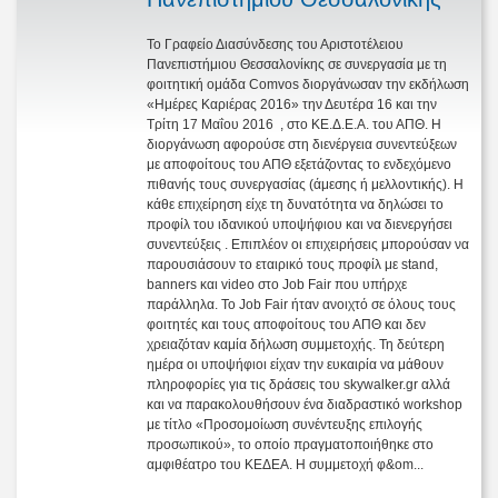
Το Γραφείο Διασύνδεσης του Αριστοτέλειου
Πανεπιστήμιου Θεσσαλονίκης σε συνεργασία με τη
φοιτητική ομάδα Comvos διοργάνωσαν την εκδήλωση
«Ημέρες Καριέρας 2016» την Δευτέρα 16 και την
Τρίτη 17 Μαΐου 2016 , στο ΚΕ.Δ.Ε.Α. του ΑΠΘ. Η
διοργάνωση αφορούσε στη διενέργεια συνεντεύξεων
με αποφοίτους του ΑΠΘ εξετάζοντας το ενδεχόμενο
πιθανής τους συνεργασίας (άμεσης ή μελλοντικής). Η
κάθε επιχείρηση είχε τη δυνατότητα να δηλώσει το
προφίλ του ιδανικού υποψήφιου και να διενεργήσει
συνεντεύξεις . Επιπλέον οι επιχειρήσεις μπορούσαν να
παρουσιάσουν το εταιρικό τους προφίλ με stand,
banners και video στο Job Fair που υπήρχε
παράλληλα. Το Job Fair ήταν ανοιχτό σε όλους τους
φοιτητές και τους αποφοίτους του ΑΠΘ και δεν
χρειαζόταν καμία δήλωση συμμετοχής. Τη δεύτερη
ημέρα οι υποψήφιοι είχαν την ευκαιρία να μάθουν
πληροφορίες για τις δράσεις του skywalker.gr αλλά
και να παρακολουθήσουν ένα διαδραστικό workshop
με τίτλο «Προσομοίωση συνέντευξης επιλογής
προσωπικού», το οποίο πραγματοποιήθηκε στο
αμφιθέατρο του ΚΕΔΕΑ. Η συμμετοχή φ&om...