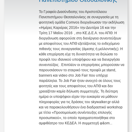
Το Γραφείο Διασύνδεσης του Αριστοτέλειου
Πανεπιστήμιου Θεσσαλονίκης σε συνεργασία με τη
φοιτητική ομάδα Comvos διοργάνωσαν την εκδήλωση
«Ημέρες Καριέρας 2016» την Δευτέρα 16 και την
Τρίτη 17 Μαΐου 2016 , στο ΚΕ.Δ.Ε.Α. του ΑΠΘ. Η
διοργάνωση αφορούσε στη διενέργεια συνεντεύξεων
με αποφοίτους του ΑΠΘ εξετάζοντας το ενδεχόμενο
πιθανής τους συνεργασίας (άμεσης ή μελλοντικής). Η
κάθε επιχείρηση είχε τη δυνατότητα να δηλώσει το
προφίλ του ιδανικού υποψήφιου και να διενεργήσει
συνεντεύξεις . Επιπλέον οι επιχειρήσεις μπορούσαν να
παρουσιάσουν το εταιρικό τους προφίλ με stand,
banners και video στο Job Fair που υπήρχε
παράλληλα. Το Job Fair ήταν ανοιχτό σε όλους τους
φοιτητές και τους αποφοίτους του ΑΠΘ και δεν
χρειαζόταν καμία δήλωση συμμετοχής. Τη δεύτερη
ημέρα οι υποψήφιοι είχαν την ευκαιρία να μάθουν
πληροφορίες για τις δράσεις του skywalker.gr αλλά
και να παρακολουθήσουν ένα διαδραστικό workshop
με τίτλο «Προσομοίωση συνέντευξης επιλογής
προσωπικού», το οποίο πραγματοποιήθηκε στο
αμφιθέατρο του ΚΕΔΕΑ. Η συμμετοχή φ&om...