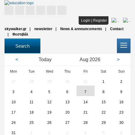
Home
Login
|
Register
skywalker.gr
newsletter
News & announcements
Contact
Studies
Φεστιβάλ
Scholarships
Search
All institutions
<
Today
Aug
2026
>
Articles
Mon
Tue
Wed
Thu
Fri
Sat
Sun
27
28
29
30
31
1
2
FAQ
3
4
5
6
7
8
9
10
11
12
13
14
15
16
17
18
19
20
21
22
23
24
25
26
27
28
29
30
31
1
2
3
4
5
6