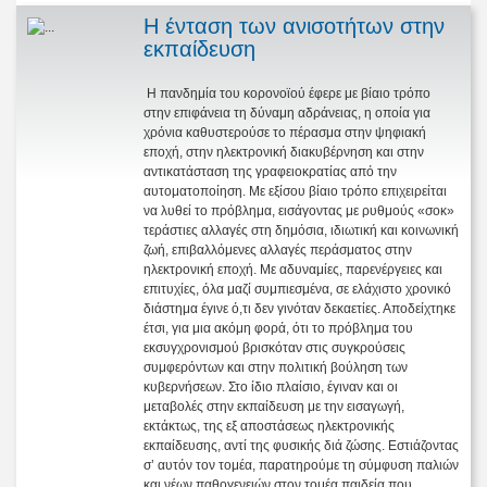
Η ένταση των ανισοτήτων στην
εκπαίδευση
Η πανδημία του κορονοϊού έφερε με βίαιο τρόπο
στην επιφάνεια τη δύναμη αδράνειας, η οποία για
χρόνια καθυστερούσε το πέρασμα στην ψηφιακή
εποχή, στην ηλεκτρονική διακυβέρνηση και στην
αντικατάσταση της γραφειοκρατίας από την
αυτοματοποίηση. Με εξίσου βίαιο τρόπο επιχειρείται
να λυθεί το πρόβλημα, εισάγοντας με ρυθμούς «σοκ»
τεράστιες αλλαγές στη δημόσια, ιδιωτική και κοινωνική
ζωή, επιβαλλόμενες αλλαγές περάσματος στην
ηλεκτρονική εποχή. Με αδυναμίες, παρενέργειες και
επιτυχίες, όλα μαζί συμπιεσμένα, σε ελάχιστο χρονικό
διάστημα έγινε ό,τι δεν γινόταν δεκαετίες. Αποδείχτηκε
έτσι, για μια ακόμη φορά, ότι το πρόβλημα του
εκσυγχρονισμού βρισκόταν στις συγκρούσεις
συμφερόντων και στην πολιτική βούληση των
κυβερνήσεων. Στο ίδιο πλαίσιο, έγιναν και οι
μεταβολές στην εκπαίδευση με την εισαγωγή,
εκτάκτως, της εξ αποστάσεως ηλεκτρονικής
εκπαίδευσης, αντί της φυσικής διά ζώσης. Εστιάζοντας
σ’ αυτόν τον τομέα, παρατηρούμε τη σύμφυση παλιών
και νέων παθογενειών στον τομέα παιδεία που