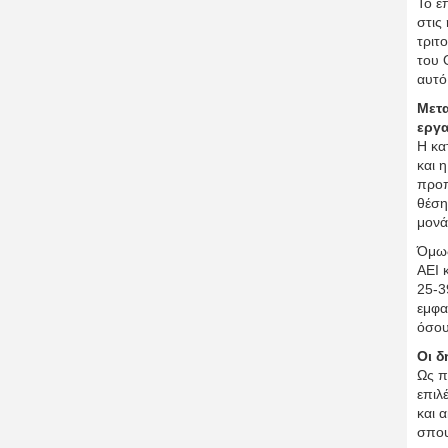
Το ε
στις
τριτ
του 
αυτό
Μετα
εργ
Η κα
και 
προπ
θέση
μονά
Όμως
ΑΕΙ 
25-3
εμφα
όσου
Οι δ
Ως π
επιλ
και 
σπου