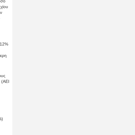
όσο
υχίου
ών
ό
 12%
τερη
ους
 (ΑΕΙ
%)