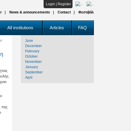
Login
|
Register
r
News & announcements
Contact
Φεστιβάλ
All institutions
Articles
FAQ
er
June
December
February
 η
October
November
January
ητας
September
ουλής
April
χνει
ων
 της
ν