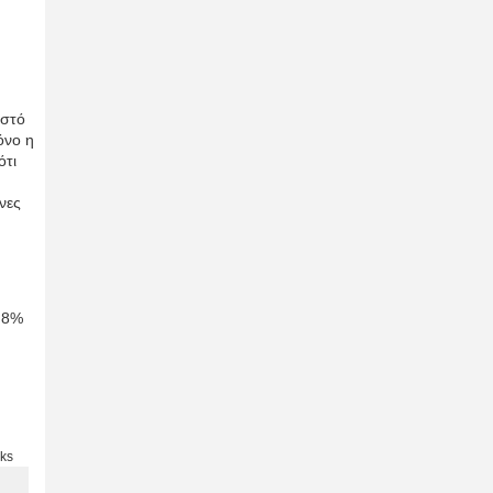
οστό
όνο η
ότι
νες
0,8%
rks