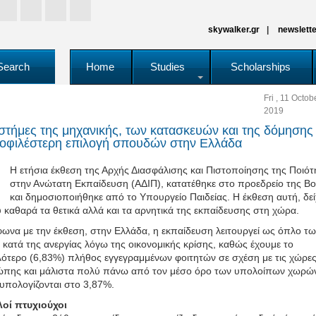
skywalker.gr
newslette
Search
Home
Studies
Scholarships
Fri , 11 Octob
2019
στήμες της μηχανικής, των κατασκευών και της δόμησης
οφιλέστερη επιλογή σπουδών στην Ελλάδα
Η ετήσια έκθεση της Αρχής Διασφάλισης και Πιστοποίησης της Ποιότ
στην Ανώτατη Εκπαίδευση (ΑΔΙΠ), κατατέθηκε στο προεδρείο της Β
και δημοσιοποιήθηκε από το Υπουργείο Παιδείας. Η έκθεση αυτή, δεί
 καθαρά τα θετικά αλλά και τα αρνητικά της εκπαίδευσης στη χώρα.
ωνα με την έκθεση, στην Ελλάδα, η εκπαίδευση λειτουργεί ως όπλο τ
 κατά της ανεργίας λόγω της οικονομικής κρίσης, καθώς έχουμε το
ότερο (6,83%) πλήθος εγγεγραμμένων φοιτητών σε σχέση με τις χώρες
πης και μάλιστα πολύ πάνω από τον μέσο όρο των υπολοίπων χωρώ
υπολογίζονται στο 3,87%.
οί πτυχιούχοι