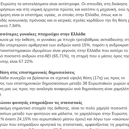
 Ευρώπη τα αποτελέσματα είναι αντίστροφα. Οι σπουδές στη διοίκηση
ειρήσεων και στη νομική έρχονται πρώτες και κατόπιν η μηχανική, ενώ τ
ίμηση είναι οι επιστήμες υγείας, οι οποίες στην Ελλάδα, όπως και οι
δές κοινωνικής πρόνοιας και οι ιατρικές σχολές κερδίζουν την 6η θέση 
στό 7,84%.
σσότερες γυναίκες πτυχιούχοι στην Ελλάδα
ωνα με την έκθεση, οι γυναίκες με πτυχίο τριτοβάθμιας εκπαίδευσης σ
δα υπερτερούν αριθμητικά των ανδρών κατά 15%, παρότι η ανδροκρατ
πανεπιστημιακών ιδρυμάτων είναι γεγονός στην Ελλάδα που κατέχει το
ό ποσοστό ανδρών στα ΑΕΙ (65,71%), τη στιγμή που ο μέσος όρος τη
πης είναι 57.22%.
θέση στις επιστημονικές δημοσιεύσεις
λάδα συνεχίζει να βρίσκεται σε σχετικά υψηλή θέση (17η) ως προς το
ος των επιστημονικών δημοσιεύσεων μεταξύ 38 Ευρωπαϊκών χωρών α
ση μας ως προς την αναλογία αναφορών ανά δημοσίευση είναι χαμηλότ
).
ιώνιοι φοιτητές επηρεάζουν τις στατιστικές
ακόμη σημαντικό στοιχείο της έκθεσης, είναι το πολύ χαμηλό ποσοστό
οίτων μεταξύ των φοιτητών και μάλιστα, το χαμηλότερο στην Ευρώπη
1% έναντι 24,15% του ευρωπαϊκού μέσου όρου) και λόγω των «αιώνιω
ητών που επηρεάζουν αρνητικά τις στατιστικές, εμφανίζοντας τη χειρότε