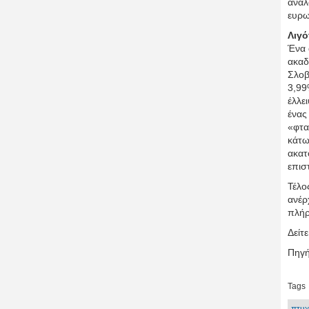
αναλ
ευρω
Λιγό
Ένα 
ακαδ
Σλοβ
3,99
έλλε
ένας
«φτα
κάτω
ακατ
επισ
Τέλο
ανέρ
πλήρ
Δείτ
Πηγή
Tags