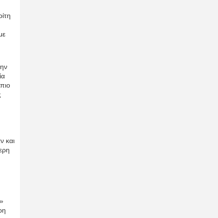
ρίτη
με
την
ία
 πιο
ς
ν και
ερη
ν»
ρη