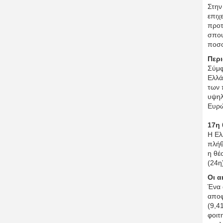
Στην
επιχ
προτ
σπου
ποσο
Περι
Σύμφ
Ελλά
των 
υψηλ
Ευρώ
17η 
Η Ελ
πλήθ
η θέ
(24η
Οι α
Ένα 
αποφ
(9,4
φοιτ