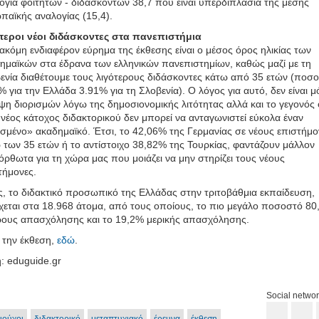
ογία φοιτητών - διδασκόντων 38,7 που είναι υπερδιπλάσια της μέσης
παϊκής αναλογίας (15,4).
τεροι νέοι διδάσκοντες στα πανεπιστήμια
ακόμη ενδιαφέρον εύρημα της έκθεσης είναι ο μέσος όρος ηλικίας των
ημαϊκών στα έδρανα των ελληνικών πανεπιστημίων, καθώς μαζί με τη
ενία διαθέτουμε τους λιγότερους διδάσκοντες κάτω από 35 ετών (ποσ
% για την Ελλάδα 3.91% για τη Σλοβενία). Ο λόγος για αυτό, δεν είναι μ
ιψη διορισμών λόγω της δημοσιονομικής λιτότητας αλλά και το γεγονός 
 νέος κάτοχος διδακτορικού δεν μπορεί να ανταγωνιστεί εύκολα έναν
σμένο» ακαδημαϊκό. Έτσι, το 42,06% της Γερμανίας σε νέους επιστήμο
 των 35 ετών ή το αντίστοιχο 38,82% της Τουρκίας, φαντάζουν μάλλον
όρθωτα για τη χώρα μας που μοιάζει να μην στηρίζει τους νέους
τήμονες.
ς, το διδακτικό προσωπικό της Ελλάδας στην τριτοβάθμια εκπαίδευση,
χεται στα 18.968 άτομα, από τους οποίους, το πιο μεγάλο ποσοστό 8
ους απασχόλησης και το 19,2% μερικής απασχόλησης.
ε την έκθεση,
εδώ
.
: eduguide.gr
Social netwo