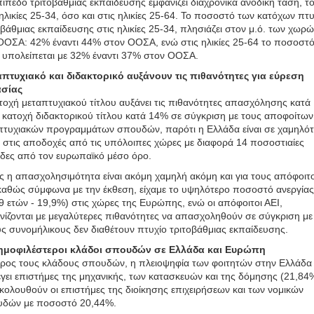
πίπεδο τριτοβάθμιας εκπαίδευσης εμφανίζει διαχρονικά ανοδική τάση, τ
 ηλικίες 25-34, όσο και στις ηλικίες 25-64. Το ποσοστό των κατόχων πτ
οβάθμιας εκπαίδευσης στις ηλικίες 25-34, πλησιάζει στον μ.ό. των χωρ
ΟΟΣΑ: 42% έναντι 44% στον ΟΟΣΑ, ενώ στις ηλικίες 25-64 το ποσοστ
 υπολείπεται με 32% έναντι 37% στον ΟΟΣΑ.
πτυχιακό και διδακτορικό αυξάνουν τις πιθανότητες για εύρεση
ασίας
τοχή μεταπτυχιακού τίτλου αυξάνει τις πιθανότητες απασχόλησης κατά
η κατοχή διδακτορικού τίτλου κατά 14% σε σύγκριση με τους αποφοίτων
τυχιακών προγραμμάτων σπουδών, παρότι η Ελλάδα είναι σε χαμηλό
 στις αποδοχές από τις υπόλοιπες χώρες με διαφορά 14 ποσοστιαίες
δες από τον ευρωπαϊκό μέσο όρο.
 η απασχολησιμότητα είναι ακόμη χαμηλή ακόμη και για τους απόφοιτ
καθώς σύμφωνα με την έκθεση, είχαμε το υψηλότερο ποσοστό ανεργίας
9 ετών - 19,9%) στις χώρες της Ευρώπης, ενώ οι απόφοιτοι ΑΕΙ,
νίζονται με μεγαλύτερες πιθανότητες να απασχοληθούν σε σύγκριση με
ς συνομήλικους δεν διαθέτουν πτυχίο τριτοβάθμιας εκπαίδευσης.
ημοφιλέστεροι κλάδοι σπουδών σε Ελλάδα και Ευρώπη
ρος τους κλάδους σπουδών, η πλειοψηφία των φοιτητών στην Ελλάδα
έγει επιστήμες της μηχανικής, των κατασκευών και της δόμησης (21,84
ακολουθούν οι επιστήμες της διοίκησης επιχειρήσεων και των νομικών
δών με ποσοστό 20,44%.