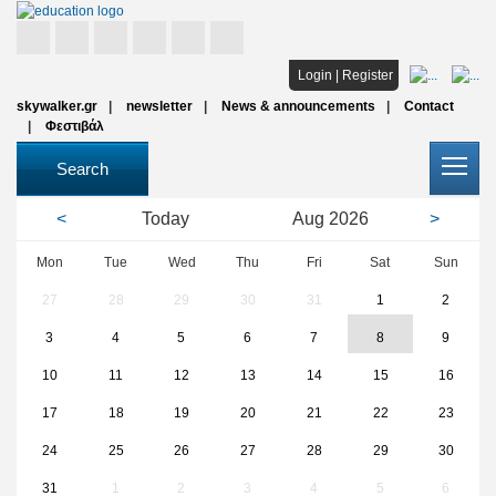
Home
Login
|
Register
skywalker.gr
newsletter
News & announcements
Contact
Studies
Φεστιβάλ
Scholarships
Search
All institutions
<
Today
Aug
2026
>
Articles
Mon
Tue
Wed
Thu
Fri
Sat
Sun
27
28
29
30
31
1
2
FAQ
3
4
5
6
7
8
9
10
11
12
13
14
15
16
17
18
19
20
21
22
23
24
25
26
27
28
29
30
31
1
2
3
4
5
6