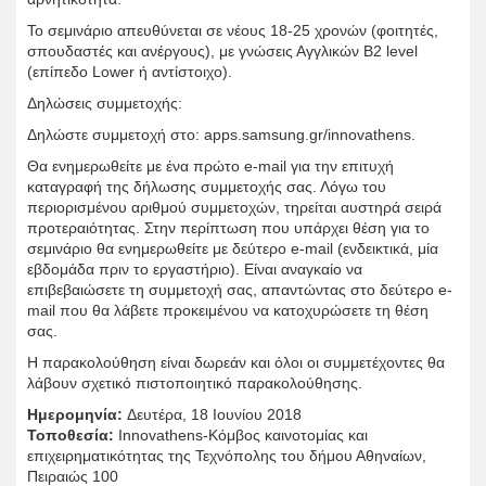
Το σεμινάριο απευθύνεται σε νέους 18-25 χρονών (φοιτητές,
σπουδαστές και ανέργους), με γνώσεις Αγγλικών Β2 level
(επίπεδο Lower ή αντίστοιχο).
Δηλώσεις συμμετοχής:
Δηλώστε συμμετοχή στο: apps.samsung.gr/innovathens.
Θα ενημερωθείτε με ένα πρώτο e-mail για την επιτυχή
καταγραφή της δήλωσης συμμετοχής σας. Λόγω του
περιορισμένου αριθμού συμμετοχών, τηρείται αυστηρά σειρά
προτεραιότητας. Στην περίπτωση που υπάρχει θέση για το
σεμινάριο θα ενημερωθείτε με δεύτερο e-mail (ενδεικτικά, μία
εβδομάδα πριν το εργαστήριο). Είναι αναγκαίο να
επιβεβαιώσετε τη συμμετοχή σας, απαντώντας στο δεύτερο e-
mail που θα λάβετε προκειμένου να κατοχυρώσετε τη θέση
σας.
Η παρακολούθηση είναι δωρεάν και όλοι οι συμμετέχοντες θα
λάβουν σχετικό πιστοποιητικό παρακολούθησης.
Ημερομηνία:
Δευτέρα, 18 Ιουνίου 2018
Τοποθεσία:
Ιnnovathens-Κόμβος καινοτομίας και
επιχειρηματικότητας της Τεχνόπολης του δήμου Αθηναίων,
Πειραιώς 100