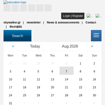
Home
Login
|
Register
skywalker.gr
newsletter
News & announcements
Contact
Studies
Φεστιβάλ
Scholarships
Search
All institutions
<
Today
Aug
2026
>
Articles
Mon
Tue
Wed
Thu
Fri
Sat
Sun
27
28
29
30
31
1
2
FAQ
3
4
5
6
7
8
9
10
11
12
13
14
15
16
17
18
19
20
21
22
23
24
25
26
27
28
29
30
31
1
2
3
4
5
6