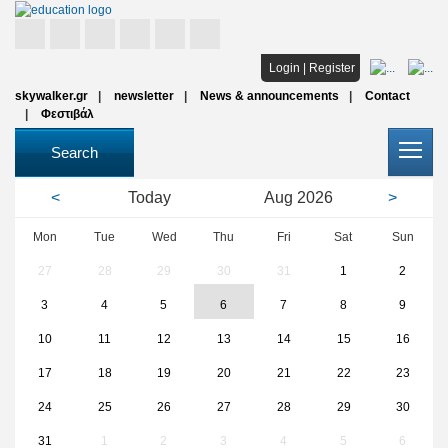
Home
Login
|
Register
skywalker.gr
newsletter
News & announcements
Contact
Studies
Φεστιβάλ
Scholarships
Search
All institutions
<
Today
Aug
2026
>
Articles
Mon
Tue
Wed
Thu
Fri
Sat
Sun
27
28
29
30
31
1
2
FAQ
3
4
5
6
7
8
9
10
11
12
13
14
15
16
17
18
19
20
21
22
23
24
25
26
27
28
29
30
31
1
2
3
4
5
6