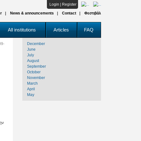
Login
|
Register
r
News & announcements
Contact
Φεστιβάλ
All institutions
Articles
FAQ
09-
December
June
July
August
September
October
November
March
April
May
ην