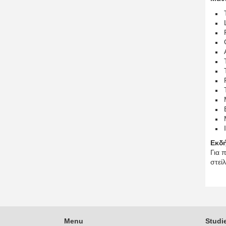
Εκδ
Για 
στεί
Menu
Studi