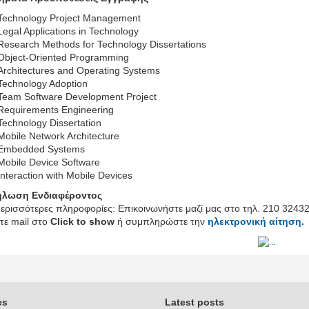
Technology Project Management
Legal Applications in Technology
Research Methods for Technology Dissertations
Object-Oriented Programming
Architectures and Operating Systems
Technology Adoption
Team Software Development Project
Requirements Engineering
Technology Dissertation
Mobile Network Architecture
Embedded Systems
Mobile Device Software
Ιnteraction with Mobile Devices
ήλωση Ενδιαφέροντος
περισσότερες πληροφορίες: Eπικοινωνήστε μαζί μας στο τηλ. 210 3243
λτε mail στο
Click to show
ή συμπληρώστε την
ηλεκτρονική αίτηση.
es
Latest posts