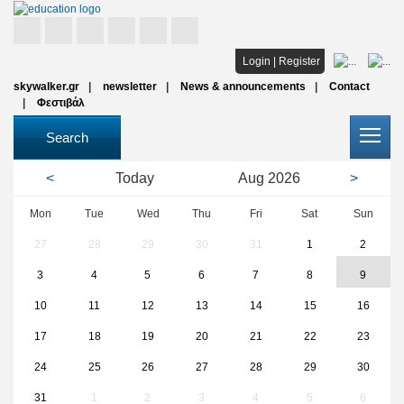
Home
Login
|
Register
skywalker.gr
newsletter
News & announcements
Contact
Studies
Φεστιβάλ
Scholarships
Search
All institutions
<
Today
Aug
2026
>
Articles
Mon
Tue
Wed
Thu
Fri
Sat
Sun
27
28
29
30
31
1
2
FAQ
3
4
5
6
7
8
9
10
11
12
13
14
15
16
17
18
19
20
21
22
23
24
25
26
27
28
29
30
31
1
2
3
4
5
6