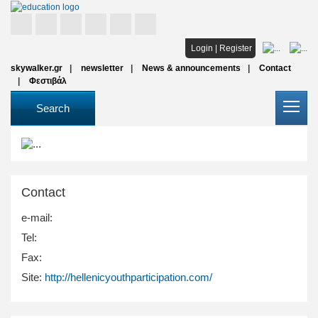
Home
Login
|
Register
skywalker.gr
newsletter
News & announcements
Contact
Studies
Φεστιβάλ
Scholarships
Search
All institutions
Articles
Contact
FAQ
e-mail:
Tel:
Fax:
Site:
http://hellenicyouthparticipation.com/