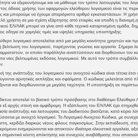
τητα να εξερευνήσουμε και να μάθουμε τον τρόπο λειτουργίας του λογ
τος άδειας χρήσης των εφαρμογών ελεύθερου λογισμικού είναι τις περι
ς και μπορούμε να έχουμε απεριόριστο αριθμό εγκαταστάσεων. Η χρήση
λό χρήστη σε μια σχέση εξάρτησης από εταιρίες και επειδή η διανομή
ικού ΕΛ/ΛΑΚ μπορεί να γίνει από κάθε τεχνικά καταρτισμένη ομάδα, δη
ος οδηγεί σε χαμηλές τιμές και υψηλές υπηρεσίες υποστήριξης.
ύθερο λογισμικό αποτελείται από μια μεγάλη κοινότητα χρηστών και πρ
 βελτίωση του λογισμικού, παρέχοντας γνώσεις και εργασία. Σήμερα λε
αμματιστών, οι οποίοι παράλληλα αναπτύσσουν και διορθώνουν τον 
τα νέες βελτιωμένες εκδόσεις λογισμικού. Με αυτό τον τρόπο συμβάλλ
ν.
κή της ανάπτυξης του λογισμικού του ανοιχτού κώδικα είναι τέτοια έτσ
ύγονται αρνητικές εκπλήξεις και σφάλματα. Ο κώδικας μελετάται από 
ίζονται και διορθώνονται με μεγάλη ταχύτητα. Η υποστήριξη σε περίπ
.
δίκτυο αποτελεί το βασικό τρόπο πρόσβασης στο διαθέσιμο Ελεύθερο Λ
 εξ αρχής στενή και αμφίδρομη. Η εξάπλωση του ΕΛ/ΛΑΚ έχει στηριχθεί
ασία ανάπτυξης και λειτουργίας του Διαδικτύου βασίζεται, κατά κύριο λό
σσεται με ανοιχτό λογισμικό. Το Λογισμικό Ανοιχτού Κώδικα, με συνεχε
στη, κερδίζει διαρκώς νέους φίλους παγκοσμίως. Στην εκπαίδευση, στη δ
ερόμενοι ενημερώνονται και αποκτούν ιδιαίτερα ελκυστικά εργαλεία, αξ
 σημαντικά κόστη απόκτησης και συνεχούς αναβάθμισης που απαιτούν τ