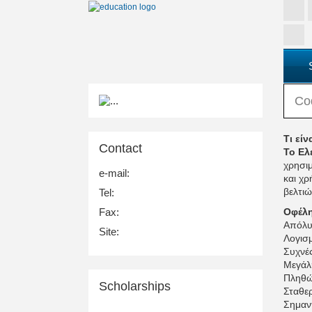
Co
Τι εί
Contact
Το Ελ
χρησιμ
e-mail:
και χρ
βελτιώ
Tel:
Οφέλη
Fax:
Απόλυτ
Site:
Λογισμ
Συχνές
Μεγάλη
Πληθώ
Scholarships
Σταθερ
Σημαντ