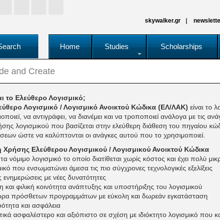
skywalker.gr
newslette
Search
Home
Studies
Scholarships
de and Create
ναι το Ελεύθερο Λογισμικό;
εύθερο Λογισμικό
/ Λογισμικό Ανοικτού Κώδικα (ΕΛ/ΛΑΚ)
είναι το 
οποιεί, να αντιγράφει, να διανέμει και να τροποποιεί ανάλογα με τις αν
ήσης λογισμικού που βασίζεται στην ελεύθερη διάθεση του πηγαίου κώ
σεων ώστε να καλύπτονται οι ανάγκες αυτού που το χρησιμοποιεί.
 Χρήσης Ελεύθερου Λογισμικού / Λογισμικού Ανοικτού Κώδικα
α νόμιμο λογισμικό το οποίο διατίθεται χωρίς κόστος και έχει πολύ μ
ικό που ενσωματώνει άμεσα τις πιο σύγχρονες τεχνολογικές εξελίξεις
 ενημερώσεις με νέες δυνατότητες
 και φιλική κοινότητα ανάπτυξης και υποστήριξης του λογισμικού
ρα πρόσθετων προγραμμάτων με εύκολη και δωρεάν εγκατάσταση
ότητα και ασφάλεια
ικά ασφαλέστερο και αξιόπιστο σε σχέση με ιδιόκτητο λογισμικό που κ