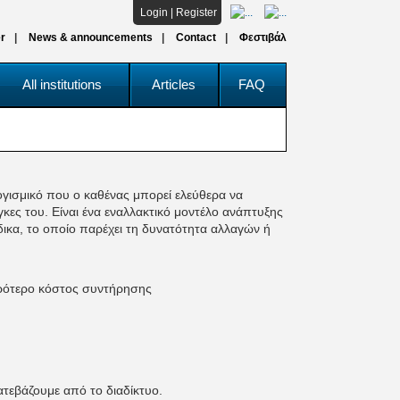
Login
|
Register
r
News & announcements
Contact
Φεστιβάλ
All institutions
Articles
FAQ
λογισμικό που ο καθένας μπορεί ελεύθερα να
άγκες του. Είναι ένα εναλλακτικό μοντέλο ανάπτυξης
δικα, το οποίο παρέχει τη δυνατότητα αλλαγών ή
ικρότερο κόστος συντήρησης
ατεβάζουμε από το διαδίκτυο.