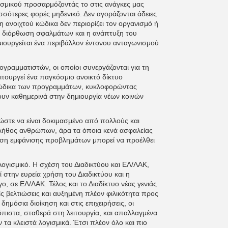
ισμικού προσαρμόζοντάς το στις ανάγκες μας
σσότερες φορές μηδενικό. Δεν αγοράζονται άδειες
 ανοιχτού κώδικα δεν περιορίζει τον οργανισμό ή
,η διόρθωση σφαλμάτων και η ανάπτυξη του
μιουργείται ένα περιβάλλον έντονου ανταγωνισμού
ογραμματιστών, οι οποίοι συνεργάζονται για τη
ιτουργεί ένα παγκόσμιο ανοικτό δίκτυο
κώδικα των προγραμμάτων, κυκλοφορώντας
ουν καθημερινά στην δημιουργία νέων κοινών
ι ώστε να είναι δοκιμασμένο από πολλούς και
πλήθος ανθρώπων, άρα τα όποια κενά ασφαλείας
τωση εμφάνισης προβλημάτων μπορεί να προέλθει
ογισμικό. Η σχέση του Διαδικτύου και ΕΛ/ΛΑΚ,
 στην ευρεία χρήση του Διαδικτύου και η
γο, σε ΕΛ/ΛΑΚ. Τέλος και το Διαδίκτυο νέας γενιάς
ίς βελτιώσεις και αυξημένη πλέον φιλικότητα προς
ημόσια διοίκηση και στις επιχειρήσεις, οι
ιόπιστα, σταθερά στη λειτουργία, και απαλλαγμένα
α κλειστά λογισμικά. Έτσι πλέον όλο και πιο