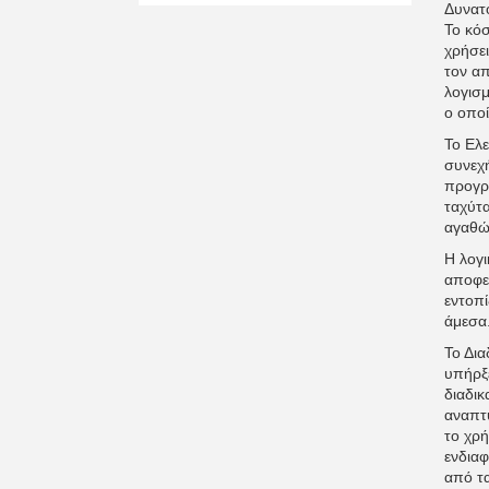
Δυνατό
Το κόσ
χρήσει
τον απ
λογισμ
ο οποί
Το Ελε
συνεχή
προγρ
ταχύτα
αγαθώ
Η λογι
αποφε
εντοπ
άμεσα
Το Δια
υπήρξε
διαδικ
αναπτύ
το χρή
ενδιαφ
από τα