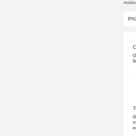
πολλοί
Pr
C
Ο
δ
Τ
Θ
π
κ