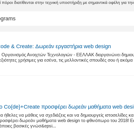
 πόροι διατίθενται στην τεχνική υποστήριξη με σημαντικά οφέλη για την 
ograms
ode & Create: Δωρεάν εργαστήρια web design
 Οργανισμός Ανοιχτών Τεχνολογιών - ΕΕΛΛΑΚ διοργανώνει δημιουρ
εξιότητες χρήσιμες για εσένα, τις μελλοντικές σπουδές σου ή ακόμα 
ο Co{de}+Create προσφέρει δωρεάν μαθήματα web desi
α ήθελες να μάθεις να σχεδιάζεις και να δημιουργείς ιστοσελίδες κ
ροσφέρει δωρεάν μαθήματα web design το φθινόπωρο του 2018! Εάν
άποιες βασικές γνώσ&epsi...