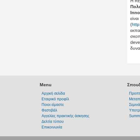
Η RE
Πολ
Inno
είνα
(
http
εκπα
σκοπ
deve
δυνα
Menu
Σπουδ
Αρχική σελίδα
Προπτ
Εταιρικό προφίλ
Μεταπ
Ποιοι είμαστε
Σεμινά
Φεστιβάλ
Υποτρ
Αγγελίες πρακτικής άσκησης
Summe
Δελτία τύπου
Επικοινωνία