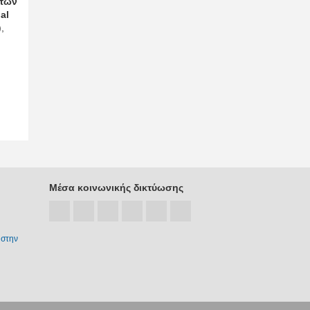
 των
al
),
Μέσα κοινωνικής δικτύωσης
 στην