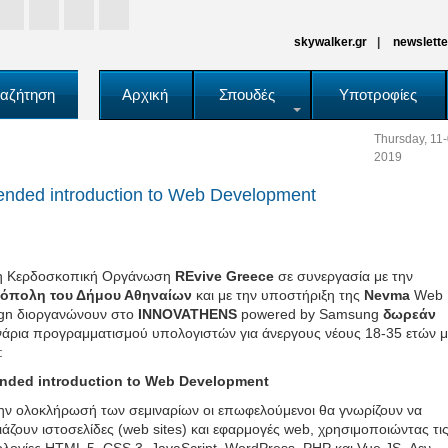
skywalker.gr
newslette
αζήτηση
Αρχική
Σπουδές
Υποτροφίες
Thursday, 11-
2019
ended introduction to Web Development
η Κερδοσκοπική Οργάνωση
REvive
Greece
σε συνεργασία με την
νόπολη του Δήμου Αθηναίων
και με την υποστήριξη της
Nevma
Web
gn διοργανώνουν στο
INNOVATHENS
powered by Samsung
δωρεάν
νάρια προγραμματισμού υπολογιστών για άνεργους νέους 18-35 ετών μ
:
ended
introduction
to
Web
Development
ην ολοκλήρωσή των σεμιναρίων οι επωφελούμενοι θα γνωρίζουν να
ιάζουν ιστοσελίδες (web sites) και εφαρμογές web, χρησιμοποιώντας τι