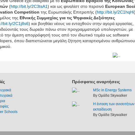
vive Greece έχει διακριθεί με το
Ευρωπαϊκό Βραβείο της Κοινωνίας
ιτών
(
http://bit.ly/2C3tsA1
) και ως φιναλίστ στο περσινό
European
Soci
vation
Competition
της Ευρωπαϊκής Επιτροπής (
http://bit.ly/2C1hqHi
ι μέλος της
Εθνικής Συμμαχίας για τις Ψηφιακές Δεξιότητες
://bit.ly/2C1j8s6
) και βοηθάει νέους να ενταχθούν στην αγορά εργασίας,
ιδεύοντάς τους δωρεάν πάνω στον προγραμματισμό υπολογιστών, με
ό την άμεση απορρόφησή τους από τον ιδιωτικό τομέα ως software
lopers, όπου διαπιστώνεται μεγάλη ζήτηση καταρτισμένου ανθρώπινου
μικού.
ές
Πρόσφατες αναρτήσεις
υχιακά
MSc in Energy Systems
τυχιακά
By Ομάδα Skywalker
ρια
Η ένταση των ανισοτήτων
οφίες
εκπαίδευση
r Schools
By Ομάδα Skywalker