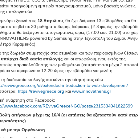
ολογίες HTML 5, CSS 3, JavaScript, WordPress, PHP και Vue.JS. Δεν
τείται προηγούμενη εμπειρία προγραμματισμού, μόνο βασικές γνώσεις
ης υπολογιστών.
εμινάριο ξεκινά στις
18 Απριλίου
, θα έχει διάρκεια 13 εβδομάδες και θα
ματοποιηθεί σε 30 μαθήματα 4ωρης διάρκειας (2-3 φορές την εβδομάδ
αθήματα θα διεξάγονται απογευματινές ώρες (17:00 έως 21:00) στο χώ
INNOVATHENS powered by Samsung στην Τεχνόπολη του Δήμου Αθην
 Μετρό Κεραμεικός).
 της δωρεάν συμμετοχής στα σεμινάρια και των περιορισμένων θέσεω
,
υπάρχει διαδικασία επιλογής
και οι επωφελούμενοι, εκτός της
λιπούς παρακολούθησης των μαθημάτων (επιτρέπονται μέχρι 2 απουσί
ρέπει να αφιερώνουν 12-20 ώρες την εβδομάδα για μελέτη.
ε τη διαδικασία επιλογής και κάντε την αίτησή σας εδώ:
s://revivegreece.org/el/extended-introduction-to-web-development/
σσότερα:
https://revivegreece.org
και
www.innovathens.gr
ική ανάρτηση στο Facebook:
s://www.facebook.com/REviveGreeceNGO/posts/2315334041822599
ολή αιτήσεων μέχρι τις 16/4 (οι αιτήσεις θα εξεταστούν κατά σει
εραιότητας)
.
ικά με την Οργάνωση