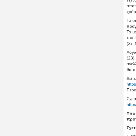
τεχν
απαι
χρήσ
Το σ
πραγ
Τα μ
του 
(Στ.
Λόγω
(23)
ανελ
θα π
Δείτ
http
Περι
Σχετ
http
Υποβ
προτ
Σχετ