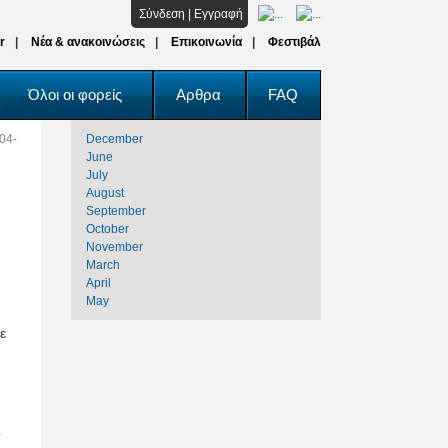
Σύνδεση
|
Εγγραφή
r
Νέα & ανακοινώσεις
Επικοινωνία
Φεστιβάλ
Όλοι οι φορείς
Αρθρα
FAQ
04-
December
June
July
August
September
October
November
March
April
May
ε
ς