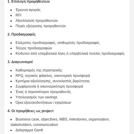
1. Επιλογή προμηθευτών
Έρευνα αγοράς
RFI
Αξιολόγηση προμηθευτών
Πηγές εξεύρεσης προμηθευτών
2. Προδιαγραφές
Ελάχιστες προδιαγραφές, επιθυμητές προδιαγραφές
Τεύχος προδιαγραφών
Κίνδυνοι από υπερβολικά λίγες ή υπερβολικά πολλές προδιαγραφές
3. Διαγωνισμοί
Καθορισμός της στρατηγικής
RFQ, τεχνικός φάκελος, οικονομική προσφορά
Κριτήρια αξιολόγησης, συντελεστές βαρύτητας
Συμφέρουσα ή οικονομικότερη προσφορά
Ένας ή περισσότεροι προμηθευτές
Υπολογισμός των savings
Όρια εξουσιοδοτήσεων / εγκρίσεων
4. Οι προμήθειες ως project
Business case, objectives, WBS, milestones, organisation,
stakeholders, communication
Διάγραμμα Gantt