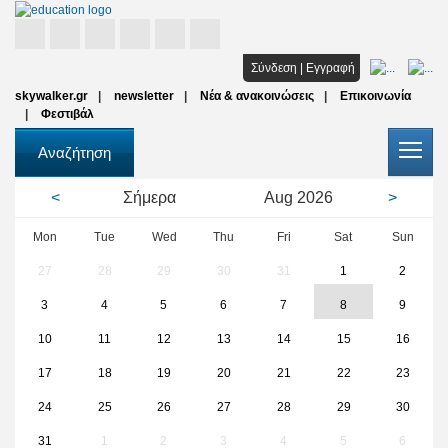
Αρχική
Σύνδεση
|
Εγγραφή
skywalker.gr
newsletter
Νέα & ανακοινώσεις
Επικοινωνία
Σπουδές
Φεστιβάλ
Υποτροφίες
Αναζήτηση
Όλοι οι φορείς
<
Σήμερα
Aug
2026
>
Αρθρα
Mon
Tue
Wed
Thu
Fri
Sat
Sun
27
28
29
30
31
1
2
FAQ
3
4
5
6
7
8
9
10
11
12
13
14
15
16
17
18
19
20
21
22
23
24
25
26
27
28
29
30
31
1
2
3
4
5
6