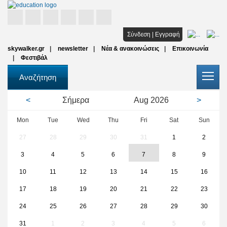
Αρχική
Σύνδεση
|
Εγγραφή
skywalker.gr
newsletter
Νέα & ανακοινώσεις
Επικοινωνία
Σπουδές
Φεστιβάλ
Υποτροφίες
Αναζήτηση
Όλοι οι φορείς
<
Σήμερα
Aug
2026
>
Αρθρα
Mon
Tue
Wed
Thu
Fri
Sat
Sun
27
28
29
30
31
1
2
FAQ
3
4
5
6
7
8
9
10
11
12
13
14
15
16
17
18
19
20
21
22
23
24
25
26
27
28
29
30
31
1
2
3
4
5
6