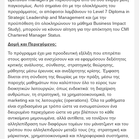
παγκοσμίως. Αυτό σημαίνει ότι με την ολοκλήρωση του
προγράμματος, οι απόφοιτοι λαμβάνουν το Level 7 Diploma in
Strategic Leadership and Management και (με την
προϋπόθεση ότι ολοκληρώνουν το μάθημα Business Impact
Study), μπορούν να κάνουν αίτηση για την απόκτηση του CMI
Chartered Manager Status.
Δομή και Περιεχόμενο:
Το πρόγραμμα έχει μια προοδευτική εξέλιξη που επιτρέπει
στους φοιτητές να ενισχύσουν και να εφαρμόσουν δεξιότητες
κριτικής ανάλυσης, σύνθεσης, στρατηγικής θεώρησης,
μάθησης μέσω έρευνας και ανεξάρτητης κρίσης. Έμφαση
δίνεται στη σύνδεση της θεωρίας με την πράξη, μέσω της
παροχής μαθημάτων που καλύπτουν όλο το εύρος των
διοικητικών λειτουργιών, όπως ενδεικτικά: τη διαχείριση
ανθρώπων, τη στρατηγική, τα χρηματοοικονομικά, το
marketing και τις λειτουργίες (operations). Όλα τα μαθήματα
είναι σχεδιασμένα με τρόπο ώστε να ενσωματώνουν ένα
διευρυμένο περιεχόμενο ώστε να μην βλέπουν το κάθε
αντικείμενο μεμονωμένα, αλλά αντίθετα, να τονίζουν την
αλληλεπίδραση των διαφόρων τομέων του μάνατζμεντ και του
τρόπου που αλληλεπιδρούν μεταξύ τους (πχ. στρατηγική και
μάρκετινγκ, χρηματοοικονομικά και πληροφοριακά συστήματα,