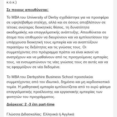
κ.ο.κ.)
Σε ποιους απευθύνεται:
Το MBA του University of Derby σχεδιάστηκε για να προσφέρει
σε υψηλόβαθμα στελέχη, αλλά και σε όσους αποβλέπουν σε
τέτοιες ανώτερες διοικητικές θέσεις, τη δυνατότητα
ακαδημαϊκής και επαγγελματικής ανάπτυξης. Απευθύνεται σε
άτομα που επιθυμούν να διευρύνουν και να εμπλουτίσουν την
υπάρχουσα διοικητική τους εμπειρία και να αναπτύξουν
περαιτέρω τις δεξιότητες και τις γνώσεις τους. Οι
συμμετέχοντες στο πρόγραμμα πρέπει να είναι ικανοί να
ανατρέχουν και να μαθαίνουν από τις προηγούμενες εμπειρίες
τους, να ενσωματώνουν τις νέες γνώσεις τους σε αυτές και να
τις εφαρμόζουν σε νέα δεδομένα.
Το ΜΒΑ του Derbyshire Business School προσελκύει
συμμετέχοντες από τον ιδιωτικό, δημόσιο και μη κερδοσκοπικό
τομέα. Η μαθησιακή εμπειρία εμπλουτίζεται από το ευρύ φάσμα
επαγγελματικής προέλευσης και εργασιακής εμπειρίας των
φοιτητών του προγράμματος.
Διάρκεια: 2 -3 έτη part-time
Γλώσσα Διδασκαλίας: Ελληνικά ή Αγγλικά