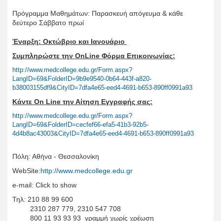
Πρόγραμμα Μαθημάτων: Παρασκευή απόγευμα & κάθε
δεύτερο Σάββατο πρωί
Έναρξη: Οκτώβριο και Ιανουάριο
Συμπληρώστε την OnLine Φόρμα Επικοινωνίας:
http://www.medcollege.edu.gr/Form.aspx?
LangID=69&FolderID=9b9e9540-0b64-443f-a820-
b38003155df9&CityID=7dfa4e65-eed4-4691-b653-890ff0991a93
Κάντε On Line την Αίτηση Εγγραφής σας:
http://www.medcollege.edu.gr/Form.aspx?
LangID=69&FolderID=cecfef66-efa5-41b3-92b5-
4d4b8ac43003&CityID=7dfa4e65-eed4-4691-b653-890ff0991a93
Πόλη: Αθήνα - Θεσσαλονίκη
WebSite:
http://www.medcollege.edu.gr
e-mail:
Click to show
Τηλ: 210 88 99 600
2310 287 779, 2310 547 708
800 11 93 93 93 γραμμή χωρίς χρέωση