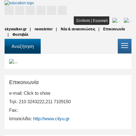
Αρχική
Σύνδεση
|
Εγγραφή
skywalker.gr
newsletter
Νέα & ανακοινώσεις
Επικοινωνία
Σπουδές
Φεστιβάλ
Υποτροφίες
Αναζήτηση
Όλοι οι φορείς
Αρθρα
Επικοινωνία
FAQ
e-mail:
Click to show
Τηλ:
210 3243222,211 7109150
Fax:
Ιστοσελίδα:
http://www.cityu.gr